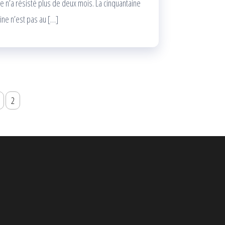
 n’a résisté plus de deux mois. La cinquantaine
line n’est pas au […]
2