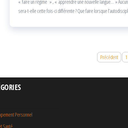
« faire un régime » , « apprendre une nouvelle langue… » Aucune
sera-t-elle cette fois-ci différente ? Que faire lorsque l’autodiscip
Pagination
Précédent
1
des
publications
ÉGORIES
ppement Personnel
t Santé