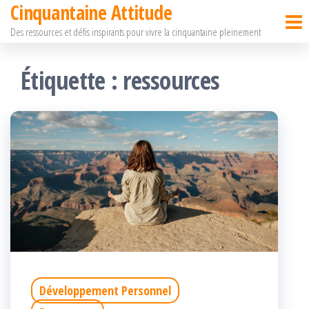
Cinquantaine Attitude
Passer
ce
Des ressources et défis inspirants pour vivre la cinquantaine pleinement
contenu
Étiquette :
ressources
Développement Personnel