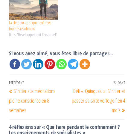
La clé pour appliquer enfin ses
bonnes résolutions
Dans "Développement Personnel"
Si vous avez aimé, vous êtes libre de partager...
Navigation
PRÉCÉDENT
SUIVANT
Article
Articl
S’initier aux méditations
Défi « Quinquas »: S’initier et
de
précédent
suiva
pleine conscience en 8
passer sa carte verte golf en 4
l’article
semaines
mois
4 réflexions sur « Que faire pendant le confinement ?
Les enseignements de spécialistes »